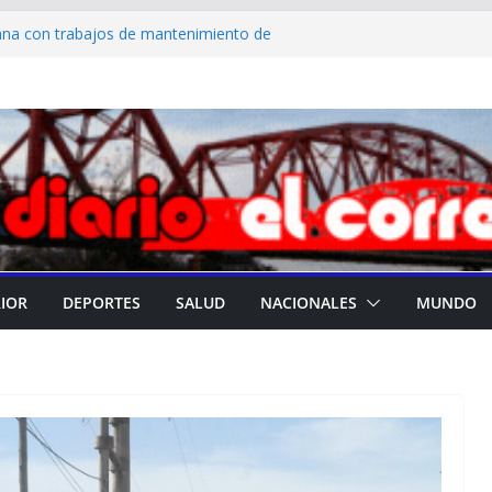
na con trabajos de mantenimiento de
, calles y luminarias
bajos preventivos en los ríos Dulce y Salado
 una competencia histórica de golf
bras que inauguró el gobernador Elías
tuto Terapéutico Educativo Soles
a jornada recreativa en la Casa del
RIOR
DEPORTES
SALUD
NACIONALES
MUNDO