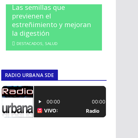
Las semillas que
previenen el
estreñimiento y mejoran
la digestión
DESTACADOS
,
SALUD
RADIO URBANA SDE