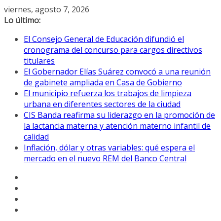
Saltar
viernes, agosto 7, 2026
al
Lo último:
contenido
El Consejo General de Educación difundió el
cronograma del concurso para cargos directivos
titulares
El Gobernador Elías Suárez convocó a una reunión
de gabinete ampliada en Casa de Gobierno
El municipio refuerza los trabajos de limpieza
urbana en diferentes sectores de la ciudad
CIS Banda reafirma su liderazgo en la promoción de
la lactancia materna y atención materno infantil de
calidad
Inflación, dólar y otras variables: qué espera el
mercado en el nuevo REM del Banco Central