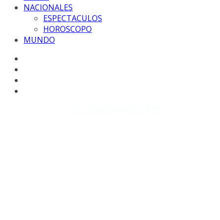
NACIONALES
ESPECTACULOS
HOROSCOPO
MUNDO
Copyright © 2026
EL CORRESPONSAL WEB
. Todos los
derechos reservados.
DISEÑO: WM-PROD Group - Contacto: 3855143580