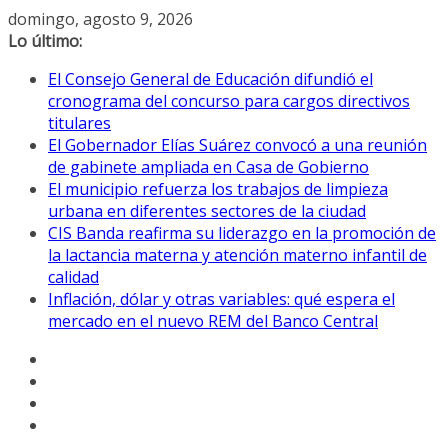
Saltar
domingo, agosto 9, 2026
al
Lo último:
contenido
El Consejo General de Educación difundió el
cronograma del concurso para cargos directivos
titulares
El Gobernador Elías Suárez convocó a una reunión
de gabinete ampliada en Casa de Gobierno
El municipio refuerza los trabajos de limpieza
urbana en diferentes sectores de la ciudad
CIS Banda reafirma su liderazgo en la promoción de
la lactancia materna y atención materno infantil de
calidad
Inflación, dólar y otras variables: qué espera el
mercado en el nuevo REM del Banco Central