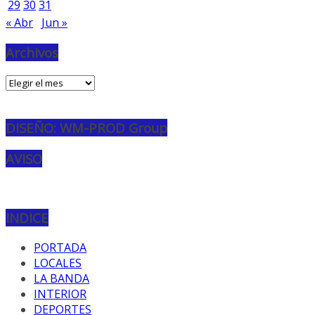
29
30
31
« Abr
Jun »
Archivos
Archivos
DISEÑO: WM-PROD Group
AVISO
INDICE
PORTADA
LOCALES
LA BANDA
INTERIOR
DEPORTES