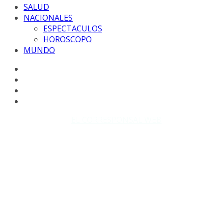
SALUD
NACIONALES
ESPECTACULOS
HOROSCOPO
MUNDO
Copyright © 2026
EL CORRESPONSAL WEB
. Todos los
derechos reservados.
DISEÑO: WM-PROD Group - Contacto: 3855143580