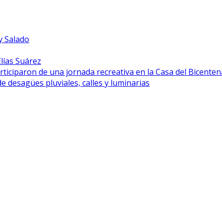
y Salado
lías Suárez
rticiparon de una jornada recreativa en la Casa del Bicenten
desagües pluviales, calles y luminarias