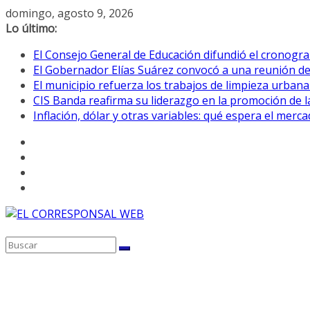
Saltar
domingo, agosto 9, 2026
al
Lo último:
contenido
El Consejo General de Educación difundió el cronogra
El Gobernador Elías Suárez convocó a una reunión d
El municipio refuerza los trabajos de limpieza urbana
CIS Banda reafirma su liderazgo en la promoción de la
Inflación, dólar y otras variables: qué espera el mer