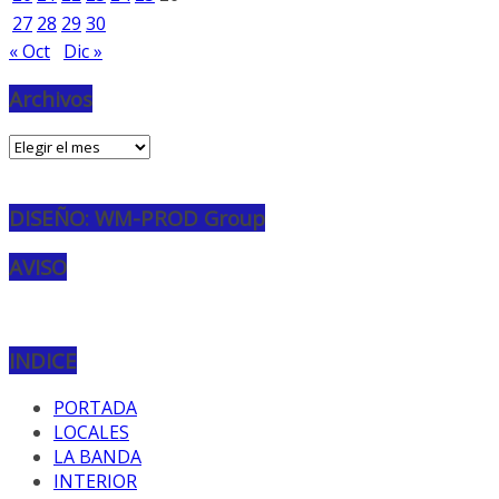
27
28
29
30
« Oct
Dic »
Archivos
Archivos
DISEÑO: WM-PROD Group
AVISO
INDICE
PORTADA
LOCALES
LA BANDA
INTERIOR