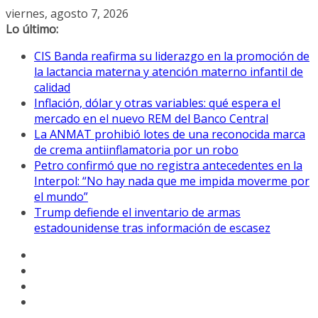
Saltar
viernes, agosto 7, 2026
al
Lo último:
contenido
CIS Banda reafirma su liderazgo en la promoción de
la lactancia materna y atención materno infantil de
calidad
Inflación, dólar y otras variables: qué espera el
mercado en el nuevo REM del Banco Central
La ANMAT prohibió lotes de una reconocida marca
de crema antiinflamatoria por un robo
Petro confirmó que no registra antecedentes en la
Interpol: “No hay nada que me impida moverme por
el mundo”
Trump defiende el inventario de armas
estadounidense tras información de escasez