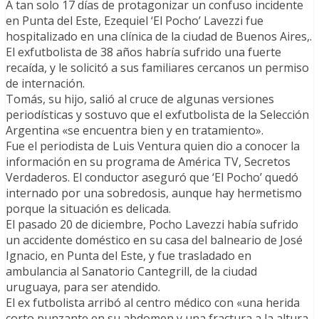
A tan solo 17 días de protagonizar un confuso incidente
en Punta del Este, Ezequiel ‘El Pocho’ Lavezzi fue
hospitalizado en una clínica de la ciudad de Buenos Aires,.
El exfutbolista de 38 años habría sufrido una fuerte
recaída, y le solicitó a sus familiares cercanos un permiso
de internación.
Tomás, su hijo, salió al cruce de algunas versiones
periodísticas y sostuvo que el exfutbolista de la Selección
Argentina «se encuentra bien y en tratamiento».
Fue el periodista de Luis Ventura quien dio a conocer la
información en su programa de América TV, Secretos
Verdaderos. El conductor aseguró que ‘El Pocho’ quedó
internado por una sobredosis, aunque hay hermetismo
porque la situación es delicada.
El pasado 20 de diciembre, Pocho Lavezzi había sufrido
un accidente doméstico en su casa del balneario de José
Ignacio, en Punta del Este, y fue trasladado en
ambulancia al Sanatorio Cantegrill, de la ciudad
uruguaya, para ser atendido.
El ex futbolista arribó al centro médico con «una herida
corto punzante en su abdomen y una fractura a la altura