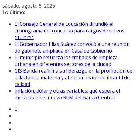
Saltar
sábado, agosto 8, 2026
al
Lo último:
contenido
El Consejo General de Educación difundió el
cronograma del concurso para cargos directivos
titulares
El Gobernador Elías Suárez convocó a una reunión
de gabinete ampliada en Casa de Gobierno
El municipio refuerza los trabajos de limpieza
urbana en diferentes sectores de la ciudad
CIS Banda reafirma su liderazgo en la promoción de
la lactancia materna y atención materno infantil de
calidad
Inflación, dólar y otras variables: qué espera el
mercado en el nuevo REM del Banco Central