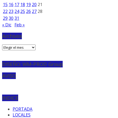
15
16
17
18
19
20
21
22
23
24
25
26
27
28
29
30
31
« Dic
Feb »
Archivos
Archivos
DISEÑO: WM-PROD Group
AVISO
INDICE
PORTADA
LOCALES