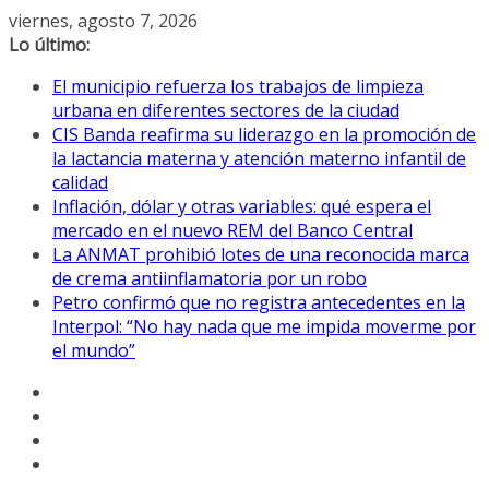
Saltar
viernes, agosto 7, 2026
al
Lo último:
contenido
El municipio refuerza los trabajos de limpieza
urbana en diferentes sectores de la ciudad
CIS Banda reafirma su liderazgo en la promoción de
la lactancia materna y atención materno infantil de
calidad
Inflación, dólar y otras variables: qué espera el
mercado en el nuevo REM del Banco Central
La ANMAT prohibió lotes de una reconocida marca
de crema antiinflamatoria por un robo
Petro confirmó que no registra antecedentes en la
Interpol: “No hay nada que me impida moverme por
el mundo”