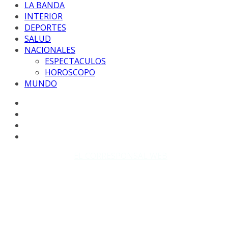
LA BANDA
INTERIOR
DEPORTES
SALUD
NACIONALES
ESPECTACULOS
HOROSCOPO
MUNDO
Copyright © 2026
EL CORRESPONSAL WEB
. Todos los
derechos reservados.
DISEÑO: WM-PROD Group - Contacto: 3855143580